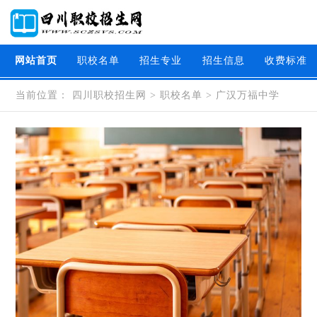
网站首页
职校名单
招生专业
招生信息
收费标准
当前位置：
四川职校招生网
>
职校名单
>
广汉万福中学