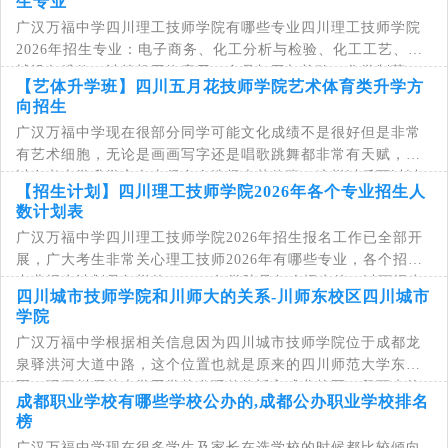
生专业
广汉万福中学四川理工技师学院有哪些专业四川理工技师学院
2026年招生专业：电子商务、化工分析与检验、化工工艺、机
械设备维修、计算机网络应用、食品加工与检验，化学制药、
【艺体升学班】四川五月花技师学院艺术体育类升学方
环境保护与检测、...
向招生
广汉万福中学现在很部分同学可能文化成绩不是很好但是非常
有艺术细胞，无论是画画写字还是唱歌跳舞都非常有天赋，所
以在考大学升学方向上很多会选择走艺体班，这样以后可以以
【招生计划】四川理工技师学院2026年各个专业招生人
艺体生参加高考升学;...
数计划表
广汉万福中学四川理工技师学院2026年招生报名工作已全部开
展，广大考生非常关心理工技师2026年有哪些专业，各个招生
专业招生计划是怎样的，2026年学院是怎么招生的，以下招生
四川城市技师学院和川师大的关系-川师东校区四川城市
办为大家...
学院
广汉万福中学根据相关信息因为四川城市技师学院位于成都龙
泉驿洪河大道中路，这个位置也就是原来的四川师范大学东校
区，现四川师范大学因学校发现整体迁入成龙校区，留下来的
成都职业学校有哪些学校公办的,成都公办职业学校排名
东校区完全过户给了四...
榜
广汉万福中学现在很多学生及家长在选学校的时候都比较倾向