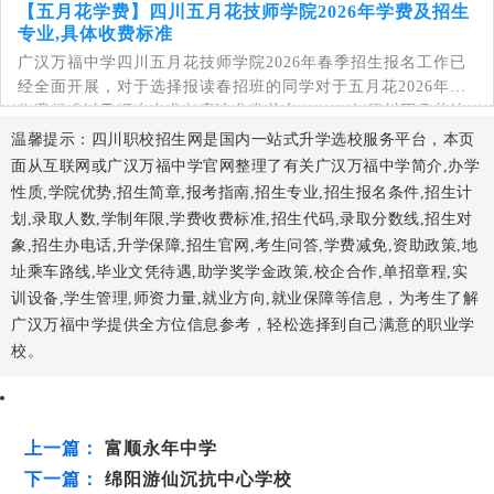
【五月花学费】四川五月花技师学院2026年学费及招生
带大家一起来详细了解...
专业,具体收费标准
广汉万福中学四川五月花技师学院2026年春季招生报名工作已
经全面开展，对于选择报读春招班的同学对于五月花2026年的
收费标准以及招生专业都应该非常关心，2026年四川五月花技
师学院学...
温馨提示：四川职校招生网是国内一站式升学选校服务平台，本页
面从互联网或广汉万福中学官网整理了有关广汉万福中学简介,办学
性质,学院优势,招生简章,报考指南,招生专业,招生报名条件,招生计
划,录取人数,学制年限,学费收费标准,招生代码,录取分数线,招生对
象,招生办电话,升学保障,招生官网,考生问答,学费减免,资助政策,地
址乘车路线,毕业文凭待遇,助学奖学金政策,校企合作,单招章程,实
训设备,学生管理,师资力量,就业方向,就业保障等信息，为考生了解
广汉万福中学提供全方位信息参考，轻松选择到自己满意的职业学
校。
上一篇：
富顺永年中学
下一篇：
绵阳游仙沉抗中心学校