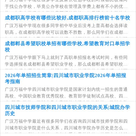
于找公办学校，毕竟公办学校在管理及学费上都有不小的优
势，大家也觉得公办学校是正规的学校，但是现在公办学校也
成都职高学校有哪些比较好,成都职高排行榜前十名学校
挺多的，同学们该如何选...
广汉万福中学现在很多同学初中毕业后没考上普高都会选择读
职高，在成都职高学校可以说数不胜数，那么同学们在成都该
如何选择适合自己的职高学校呢，以下就为大家整理了成都职
成都郫县希望职校单招有哪些学校,希望教育对口单招学
高学校有哪些比较好以...
校
广汉万福中学眼下马上就到了高职单招报名考试时间，有些同
学选择报名成都郫县希望职业学校，那么成都郫县希望职校升
学班单招有哪些学校，希望教育对口单招学校有哪些呢，以下
2026年单招招生简章|四川城市职业学院2026年单招报
小编就为大家整理了2...
考指南
广汉万福中学四川城市职业学院是国家计划内统一招生的普通
高校、中国职业教育优秀院校、教育部学徒制试点高校、四川
省“双高”学校、四川省具有高职单独招生资格院校、四川省普
四川城市技师学院和四川城市职业学院的关系|城院办学
通高等学校毕业生就...
历史
广汉万福中学最近有很多同学们在咨询四川城市技师学院和四
川城市职业学院是什么关系，四川城市学院办学历史是怎么样
的，作为一所知名学校一直都备受各界关注的，接下来小编就