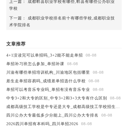
上一篇：
成都郫县职业学校有哪些,郫县有哪些公办职业
理念，主动服务成都经济社会发展和产业转型升级，对内改
学校
革创新，探索人才培养新模式;对外开放办学，广泛开展社会
下一篇：
成都职业学校排名前十有哪些学校,成都职业技
培训，努力为成都经济社会发展培养高素质高技能人才。
术学院排名
2. 成都东星航空职业学校
成都东星航空职业学校由四川省教育厅批准成立，是一所
以航空服务职业技能教育培训为特色的中职学校。航空服务
文章推荐
方向：空中乘务、安检、机场地勤、民航物流等。成考取得
学籍后，合格毕业颁发成都航空职业技术学院成教大专文
4+1没读完可以单招吗_3+2能不能走单招
08-08
凭。由学院推荐安置到机场、航空公司工作。
单招补习班怎么参加_单招补课
08-08
学院座落于 “天府之国”的成都市，总部地址在成都温江
川渝有哪些单招培训机构_川渝地区包括哪里
08-08
区大学城区域，总校和联办学校在校学生近15000余人，是西
差生走单招容易吗_成绩差单招选什么学校
08-08
南地区规模大、航空专业办学早的航空院校之一。
3. 成都五月花高级技工学校
单招可以考音乐专业吗_单招有没有音乐专业
08-08
成都五月花高级技工学校是一所中职技能培训学校，我校
中专3+2和大专的区别_中专3+2和3+3大专有什么区别
08-08
主要有幼师、航空服务、计算机等专业。在五月花学院就
成都高级技工学校是中专还是大专_成都高级技工学校招生简章
读，成绩合格毕业颁发四川师范大专文凭。在毕业时也可通
四川公办大专最低多少分能上_四川公办大专排名
08-08
过单招考试进入本科学习。成都五月花高级技工学校多年来
以就业为目标，解决学生毕业就业难。
2026四川单招有本科吗_四川单招2026
08-08