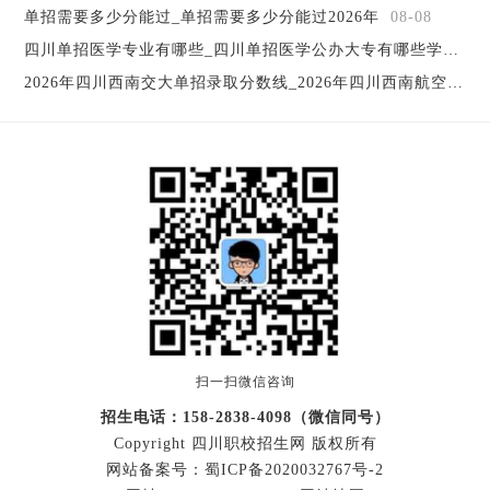
4. 天府新区航空旅游职业学院
单招需要多少分能过_单招需要多少分能过2026年
08-08
天府新区航空旅游职业学院经四川省人民政府批准成立，
四川单招医学专业有哪些_四川单招医学公办大专有哪些学校
08
国家教育部备案，纳入国家招生计划，直属四川省教育厅管
2026年四川西南交大单招录取分数线_2026年四川西南航空职业学院寒假放假
理，是一所以航空及旅游专业为特色的全日制统招普通高等
院校。
5. 成都希望卫校
成都希望卫校是由四川省卫校与希望集团联合建立。学校
开设有药剂药学、护理、口腔医学等专业。学生入学便签订
就业协议，同时学校实行订单式教育，利用自身独特的优势
为学生的就业提供保障和服务。
四川希望卫校自建校以来秉承严谨，规范的原则，实行现
代化管理，导师各司其职为学生提供优良的学习与生活环
境。
四川希望教育产业集团属希望集团旗下机构，希望集团教
育产业将坚持“专注职业教育，致力高薪就业”的办学理念，
扫一扫微信咨询
突破传统“填鸭式”教育模式，以全新的技能教育+学历教育
招生电话：158-2838-4098（微信同号）
+素质教育模式，以市场需求为导向，以实现高薪就业为办学
Copyright 四川职校招生网 版权所有
目标，紧盯市场需求和变化，加大投入，加强师资力量，优
网站备案号：
蜀ICP备2020032767号-2
化教学设施，全面实施军事化管理模式，实现全方位打造希