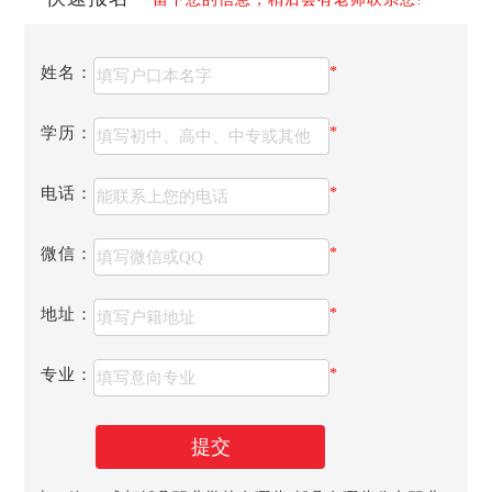
姓名：
*
学历：
*
成都市技师学院是一所国家级的重点学院，学习主要招收
电话：
*
幼师、汽修、现代物流专业。学校与各大知名企业合作，他
们公司的高层定期到我对学生进行培训，促进学生的就业。
成都技师学院可以中专大专套读，毕业直接拿大专文凭。
微信：
*
成都市技师学院是国家级重点技工院校、国家级示范学
校，国家高技能人才培养示范基地，由成都市人民政府主
地址：
*
办。学院先后获得全国教育系统先进集体、全国职业教育先
进单位、国家技能人才培育突出贡献奖等荣誉，被人社部确
专业：
*
定为第一批一体化教学改革试点校、全国技工院校一体化师
资研修中心以及中英现代学徒制合作项目试点校。学院2008
年成立，办学历史可追溯至1958年。学院坚持“高端引领、多
提交
元办学、突出特色、内涵发展”的办学思路，秉承“以市场为
导向、以管理为基础、以技能为核心、以就业为根本”的办学