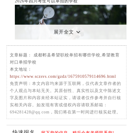
2026年四川考生可以单招的学校
展开全文
文章标题：
成都郫县希望职校单招有哪些学校,希望教育
对口单招学校
本文地址：
https://www.sczsvs.com/gzdz/1675910579114696.html
免责声明
：本文内容均来源于互联网，仅代表文章作者的
2026年可以单招的学校有94所，其中四川省内91所，省
个人观点与本站无关。其原创性、真实性以及文中陈述文
外3所，公办高职院校48所，民办高职院校3+2所，独立本科7
字及图片和内容未经本站证实，请读者仅作参考并自行核
所，民办本科院校7所：四川职业技术学院、成都职业技术学
实相关内容。如发现有害或侵权内容请联系邮箱：
院、成都纺织高等专科学校、达州职业技术学院、四川交通
694281428@qq.com，我们将在第一时间进行核实处理。
职业技术学校、四川中医药高等专科学校、绵阳职业技术学
院、四川建筑职业技术学院、成都航空职业技术学院、雅安
职业技术学院、四川财经职业学院、广安职业技术学院、四
快速报名
留下您的信息，稍后会有老师联系您!