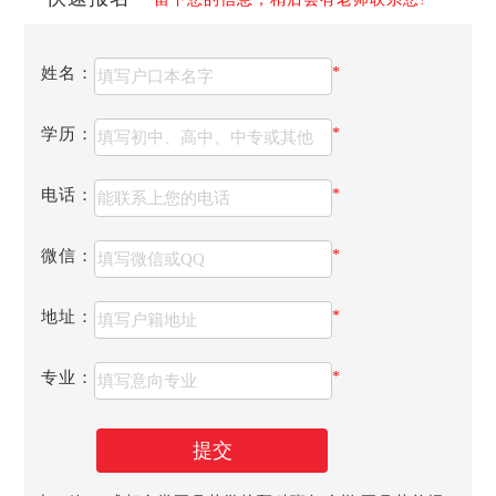
川现代职业学院、四川天一学院、四川科技学院、四川国际
标榜职业学院、四川城市职业学院、四川托普信息技术职业
学院、四川文化传媒职业学院、四川艺术职业大学、四川长
姓名：
*
江职业学院、四川华新现代职业学院、电子科技大学成都学
院、南充电影工业职业学院、四川商务职业学院、四川司法
学历：
*
警官职业学院、乐山职业技术学院、成都农业科技职业学
院、南充职业技术学院、四川水利职业技术学院、泸州职业
电话：
*
技术学院、四川信息职业技术学院、四川航天职业技术学
院、四川工商职业技术学院、内江职业技术学院、宜宾职业
微信：
*
技术学院、四川三河职业学院、四川希望汽车职业学院、四
川文轩职业学院、四川应用技术职业学院...
地址：
*
专业：
*
提交