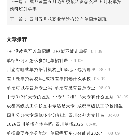
上一篇：
成都金堂五月花学校预科班怎么样|五月花单招
预科班升学率
下一篇：
四川五月花职业学院有没有单招培训班
成都希望职校对口单招大学
文章推荐
成都希望职业学校对口单招学校主要都是四川新教育教育
集团旗下的大学：四川天一学院，四川文化传媒学院，四川
4+1没读完可以单招吗_3+2能不能走单招
08-09
托普信息职业学院，四川希望汽车职业学院，西南交通大学
单招补习班怎么参加_单招补课
08-09
希望学院。
川渝有哪些单招培训机构_川渝地区包括哪里
08-09
以上便是报名成都郫县希望职校2026年可以单招考试的
差生走单招容易吗_成绩差单招选什么学校
08-09
学校以及希望集团对口单招升学的大学详情，有其他问题可
以直接联系学院招生办老师进行详细了解。
单招可以考音乐专业吗_单招有没有音乐专业
08-09
相关推荐：成都希望职业学校2026年招生简章‍ 希望职校
中专3+2和大专的区别_中专3+2和3+3大专有什么区别
08-09
单招升学班升学率怎么样
成都高级技工学校是中专还是大专_成都高级技工学校招生简章
四川公办大专最低多少分能上_四川公办大专排名
08-09
2026四川单招有本科吗_四川单招2026
08-09
单招需要多少分能过_单招需要多少分能过2026年
08-09