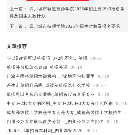
上一篇：
四川城市轨道技师学院2026年招生要求和报名条
件及招生人数计划
下一篇：
四川城市技师学院2026年招生对象及报名要求
为把学生培养成才，学校坚持严格管理，狠抓课堂教学、
道德修养、行为礼仪、寝室内务，践行“自我教育、自我管
理、自我服务、自我监督”的学生“四字”教育模式，学生凭借
文章推荐
良好的综合素质深受用人单位好评。
4+1没读完可以单招吗_3+2能不能走单招
08-10
城市学院图书馆建筑面积12600平方米，拥有藏书140余
万册。学院拥有配套完善的生活设施，学生公寓占地
单招补习班怎么参加_单招补课
08-10
12573+2.31平方米，学生食堂21088.1平方米，生活福利及附
川渝有哪些单招培训机构_川渝地区包括哪里
08-10
属用房6223.82平方米。学院有一支与办学规模、专业设置和
差生走单招容易吗_成绩差单招选什么学校
08-10
培养层次相适应的专兼职教师队伍，其中专职教师301人，兼
单招可以考音乐专业吗_单招有没有音乐专业
08-10
职教师144人。学院高度重视校企合作与产教融合，现已与
500余家单位建立了校企合作关系，共建校内外实习实训基
中专3+2和大专的区别_中专3+2和3+3大专有什么区别
08-10
地，开展技术与文化交流、人员培训、双师型教师队伍建设
成都高级技工学校是中专还是大专_成都高级技工学校招生简章
等工作。
四川公办大专最低多少分能上_四川公办大专排名
08-10
学院现有机械类、电工电子类、信息类、交通类、服务
2026四川单招有本科吗_四川单招2026
08-10
类、财经商贸类、建筑类、轻工类、文化艺术类及其他等十