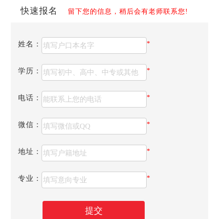
快速报名
留下您的信息，稍后会有老师联系您!
姓名：
*
学校位于成都市洪河中路351号（原四川师范大学东校
区），地铁2号线洪河站直达学校，位置优越，交通方便，设
施齐全，环境优美。学校占地面积500余亩，办学资产价值10
学历：
*
亿多元，校舍建筑总面积30余万平方米。师资力量雄厚。学
校与政府、行业、企业广泛开展校企合作，为学生实习就业
电话：
*
提供坚强保障。学院建有与各专业配套的实验实训室，实践
场所面积共计2.6万余平方米，教学科研仪器设备、实习实训
微信：
*
设备总值达到1.2亿元人民币。
地址：
*
专业：
*
提交