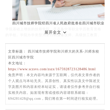
四川城市技师学院经四川省人民政府批准在四川城市职业
学院基础上增挂的技师学院，是具备中等职业学历教育资格
展开全文
的学校。学院办学类型为全日制预备技师、高级技工教育、
中级技工教育和短期职业技能培训。学院全面贯彻党的教育
方针，实行学制教育与职业培训并举、学校教育与企业培养
文章标题：
四川城市技师学院和川师大的关系-川师东校
相结合的办学模式，重点培养适应四川省和成都市经济社会
区四川城市学院
发展需要的中、高级技工和预备技师。
本文地址：
https://www.sczsvs.com/zszx/1675928723128486.html
免责声明
：本文内容均来源于互联网，仅代表文章作者的
个人观点与本站无关。其原创性、真实性以及文中陈述文
字及图片和内容未经本站证实，请读者仅作参考并自行核
实相关内容。如发现有害或侵权内容请联系邮箱：
694281428@qq.com，我们将在第一时间进行核实处理。