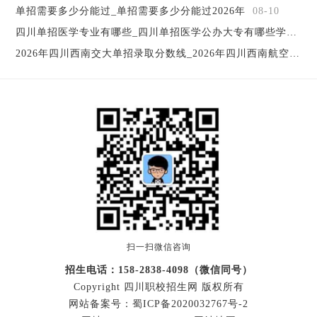
个大类共22个招生专业。护理、幼儿教育、航空服务、汽车
单招需要多少分能过_单招需要多少分能过2026年
08-10
维修、室内设计、建筑施工、城市轨道等为学院重点建设的
四川单招医学专业有哪些_四川单招医学公办大专有哪些学校
08
特色专业。
2026年四川西南交大单招录取分数线_2026年四川西南航空职业学院寒假放假
四川城市学院为学生提供多种学历提升途径，学生可以套
读专科本科（自考）和赴英国、美国、新西兰、澳大利亚、
韩国、马来西亚留学深造。
扫一扫微信咨询
招生电话：158-2838-4098（微信同号）
Copyright 四川职校招生网 版权所有
网站备案号：
蜀ICP备2020032767号-2