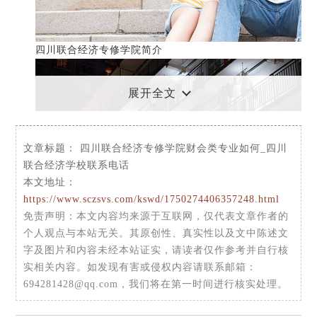
四川联合经济专修学院简介
展开全文
文章标题：
四川联合经济专修学院财会类专业如何_四川
联合经济学校联系电话
本文地址：
https://www.sczsvs.com/kswd/1750274406357248.html
免责声明
：本文内容均来源于互联网，仅代表文章作者的
个人观点与本站无关。其原创性、真实性以及文中陈述文
字及图片和内容未经本站证实，请读者仅作参考并自行核
实相关内容。如发现有害或侵权内容请联系邮箱：
学校名
学
开设专业
学校地址
财会类
694281428@qq.com，我们将在第一时间进行核实处理。
称
校
专业专
地
业就业