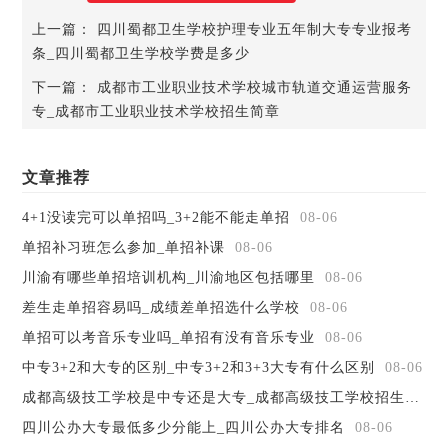
电算化、经济管理。现代财务管理制度的建立，迫切需要高
上一篇：
四川蜀都卫生学校护理专业五年制大专专业报考
级专门人才，毕业生可到工商、金融企业、事业单位及政府
条_四川蜀都卫生学校学费是多少
部门，从事财务、金融管理以及教学、科研等方面的工作
下一篇：
成都市工业职业技术学校城市轨道交通运营服务
专业薪资待遇
专_成都市工业职业技术学校招生简章
2800-9000元/月
开设有财会类专业专业的学校
地址
贵州省遵义市红花岗区职教园区
文章推荐
学校
遵义市红花岗区经济职业技术学校(遵义市
职教中心)
4+1没读完可以单招吗_3+2能不能走单招
08-06
地址
遵义市仁怀市国酒北路136号
单招补习班怎么参加_单招补课
08-06
学校
仁怀市中等职业学校
川渝有哪些单招培训机构_川渝地区包括哪里
08-06
地址
贵州省贵阳市云岩区新添大道南段286号
差生走单招容易吗_成绩差单招选什么学校
08-06
学校
贵阳精工科技学校
单招可以考音乐专业吗_单招有没有音乐专业
08-06
地址
贵州省贵阳市云岩区白云大道224号
学校
贵州交通技师学院(贵州省交通运输学校)
中专3+2和大专的区别_中专3+2和3+3大专有什么区别
08-06
地址
贵州省贵阳市云岩区白云大道224号
成都高级技工学校是中专还是大专_成都高级技工学校招生简章
学校
贵州交通技师学院(贵州省交通运输学校)
四川公办大专最低多少分能上_四川公办大专排名
08-06
地址
贵州省都匀市甘塘镇