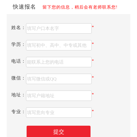
域
率
快速报名
留下您的信息，稍后会有老师联系您!
四川联
四
微电子学专业|通信工程专业|信
成都市大
98.84%
合经济
川 -
息技术类专业|服装艺术类专业|
邑县锦屏
专修学
成
财会类专业|机电工程类专业|
大道9号
姓名：
*
院
都
四川联合经济专修学院财会类专业培养标准:
学历：
*
电话：
*
微信：
*
地址：
*
专业：
*
专业培养目标
提交
财会类专业依托财会实训基地开设，包括2个专业：会计