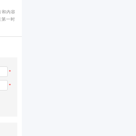
片和内容
在第一时
*
*