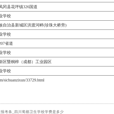
凤冈县花坪镇326国道
业学校
族自治县新城区洪渡河畔(珍珠大桥旁)
业学校
07省道
业学校
新区暨桐梓（成都）工业园区
业学校
huanzixun/33729.html
报考条_四川蜀都卫生学校学费是多少