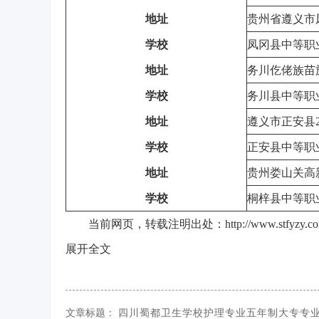
地址
贵州省遵义市
学校
凤冈县中等职
地址
务川仡佬族苗
学校
务川县中等职
地址
遵义市正安县2
学校
正安县中等职
地址
贵州娄山关高
学校
桐梓县中等职
当前网页，转载注明出处：http://www.stfyzy.com/sic
展开全文
文章标题：
四川蜀都卫生学校护理专业五年制大专专业