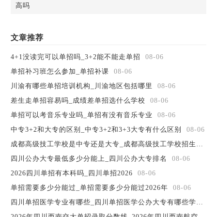
高吗
宜宾职业技术学院五年制大专学校根据宜宾区域经济的特
点及支柱产业的人才需求，围绕产业办专业、联合名企建专
业，在政府的引导下与五粮液集团为主的地方支柱企业实施
文章推荐
校企合作。
设有五粮液技术学院、现代制造工程系、电子信息与控制
4+1没读完可以单招吗_3+2能不能走单招
08-06
工程系、经济贸易管理系、生物与化工工程系、建筑工程
单招补习班怎么参加_单招补课
08-06
系、人文社会科学系等7个系(院)，41个招生专业(方向)，在
川渝有哪些单招培训机构_川渝地区包括哪里
08-06
校学生规模1.2万余人。
大家在看完宜宾职业技术学院五年制大专学校的报名条件
差生走单招容易吗_成绩差单招选什么学校
08-06
以后，可以对比一下自身的情况哦，小编相信许多同学都是
单招可以考音乐专业吗_单招有没有音乐专业
08-06
能够满足这个要求的，所以在学校里面好好的学习吧，前途
中专3+2和大专的区别_中专3+2和3+3大专有什么区别
08-06
是靠自己争取来的。更多关于宜宾职业技术学院五年制大专
成都高级技工学校是中专还是大专_成都高级技工学校招生简章
学校的信息，请登录宜宾职业技术学院五年制大专学校官网
了解详细信息，或者持续关注招生报考网，我们会继续发布
四川公办大专最低多少分能上_四川公办大专排名
08-06
信息。
2026四川单招有本科吗_四川单招2026
08-06
?
单招需要多少分能过_单招需要多少分能过2026年
08-06
四川单招医学专业有哪些_四川单招医学公办大专有哪些学校
08
2026年四川西南交大单招录取分数线_2026年四川西南航空职业学院寒假放假