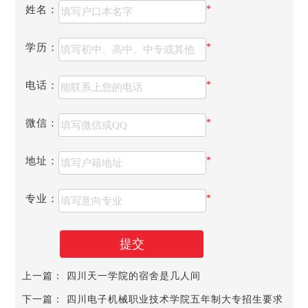
姓名：
*
学历：
*
电话：
*
微信：
*
宜宾职业技术学院五年制大专报名条件
地址：
*
凡2026年参加了各市、州组织的中考，且成绩达到了所
在地五年制高职最低控制分数线以上的初中毕业生，并以第
专业：
*
一志愿填报我院五年制高职，学院按四川教育考试院规定的
录取办法进行录取。
宜宾职业技术学院五年制大专报名方式：直接到校报名
提交
宜宾职业技术学院五年制大专注意事项
从2026年起，凡在宜宾职业技术学院就读五年制高职学
上一篇：
四川天一学院的宿舍是几人间
生，前三年在屏山分院就读，通过考试合格后，转回校本部
下一篇：
四川电子机械职业技术学院五年制大专招生要求
继续完成学业。