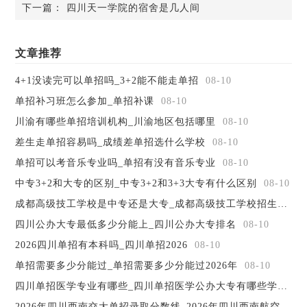
下一篇：
四川天一学院的宿舍是几人间
子信息、制造、农林牧渔、土建、财经、旅游六大类，基本
形成了以工科为主体，以电子信息为主导的专业结构体系。
学院被确定为国家级数控实训基地、四川信息化人才培训基
文章推荐
地。
师资队伍与教学条件：学院现有教职工369人，其中专任
4+1没读完可以单招吗_3+2能不能走单招
08-10
教师237人，拥有一批“双师型”教师及省、市级优秀骨干教
单招补习班怎么参加_单招补课
08-10
师、市级学术与技术带头人和科技拔尖人才、市级教学名
川渝有哪些单招培训机构_川渝地区包括哪里
08-10
师，形成了专兼结合、素质优良的教师队伍。其中高、中级
专业技术职务教师占专任教师总数的60%，并从著名IT企
差生走单招容易吗_成绩差单招选什么学校
08-10
业、科研院所和重点大学聘请了60多名兼职教授，承担了多
单招可以考音乐专业吗_单招有没有音乐专业
08-10
项教育教学改革任务。
中专3+2和大专的区别_中专3+2和3+3大专有什么区别
08-10
以上，就是我为同学们整理的关于四川信息职业技术学院
成都高级技工学校是中专还是大专_成都高级技工学校招生简章
五年制大专的招生计划人数，学校目前针对初中毕业的同学
专业还是比较少的，同学们可以参考看看有没有自己喜欢的
四川公办大专最低多少分能上_四川公办大专排名
08-10
专业，为之后的选择学校做准备。基本上专业都维持在一个
2026四川单招有本科吗_四川单招2026
08-10
班级，保障同学们的学习质量。
单招需要多少分能过_单招需要多少分能过2026年
08-10
?
四川单招医学专业有哪些_四川单招医学公办大专有哪些学校
08
2026年四川西南交大单招录取分数线_2026年四川西南航空职业学院寒假放假