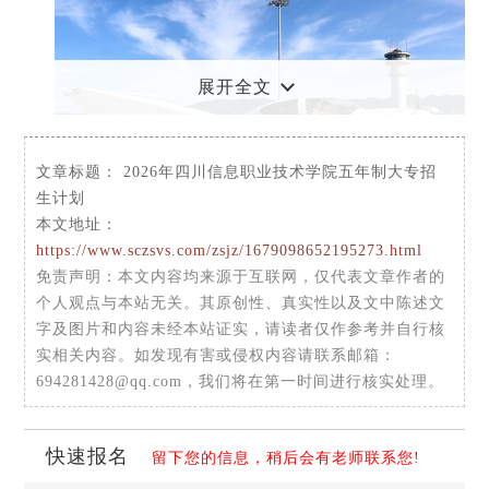
展开全文
文章标题：
2026年四川信息职业技术学院五年制大专招
生计划
本文地址：
专业名称
联办学校名称
招生计划
https://www.sczsvs.com/zsjz/1679098652195273.html
人数
免责声明
：本文内容均来源于互联网，仅代表文章作者的
个人观点与本站无关。其原创性、真实性以及文中陈述文
应用电子技术，机械设计与
成都电子信息学校
100
字及图片和内容未经本站证实，请读者仅作参考并自行核
制造
实相关内容。如发现有害或侵权内容请联系邮箱：
应用电子技术
四川剑阁职业高级
50
694281428@qq.com，我们将在第一时间进行核实处理。
中学
电子商务，汽车检测技术与
四川射洪县职业中
150
维修技术
专学校
快速报名
留下您的信息，稍后会有老师联系您!
四川信息职业技术学院五年制大专学校是一所国有公办的