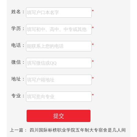
全日制普通高等职业院校。学院始建于1976年，直属四川信
产厅，是四川唯一一所信息类公办高等职业院校。2013年7月
姓名：
*
成功创建四川省级示范性高等职业院校。
学历：
*
电话：
*
微信：
*
地址：
*
专业：
*
行业优势与专业特色：信息产业是我省的重要支柱产业，
提交
学院作为我省信息产业高技能人才培养的重要基地，以市场
和就业为导向设置专业，优化专业结构，开设了应用电子技
上一篇：
四川国际标榜职业学院五年制大专宿舍是几人间
术、软件技术、数控技术等27个高职专业，专业设置覆盖电