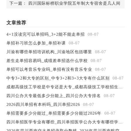
下一篇：
四川国际标榜职业学院五年制大专宿舍是几人间
质图书36.9万册。现有全日制在校生5541人，教职工340余
人。正在建设中的校园环境优雅，设备先进，有现代化高仿
真实验室31个，所有教室和实验室均配有多媒体和空调，寝
文章推荐
室内配有电视机、ADSL宽带、电热水器、电风扇和智能水电
系统。
4+1没读完可以单招吗_3+2能不能走单招
08-07
学院以“立足财经、服务社会”为办学方向，以“理财至
单招补习班怎么参加_单招补课
08-07
诚，精业致能”为校训，围绕“夯实办学基础，争创省级示
川渝有哪些单招培训机构_川渝地区包括哪里
08-07
范，打造西部一流”的总体办学目标，坚持学历教育与职业培
差生走单招容易吗_成绩差单招选什么学校
08-07
训并举，专业能力培养与人生发展基础并重，着力培养具有
社会责任感和就业创业能力的高素质高技能应用型人才。
单招可以考音乐专业吗_单招有没有音乐专业
08-07
近年来，国家教育部对于各省在教育的投资是非常大的，
中专3+2和大专的区别_中专3+2和3+3大专有什么区别
08-07
中专阶段的学费减免，以及贫困补助，个人贫困补助，地区
成都高级技工学校是中专还是大专_成都高级技工学校招生简章
贫困补助都一一实行，解决了绝大多数孩子的读书难度。
四川公办大专最低多少分能上_四川公办大专排名
08-07
?
2026四川单招有本科吗_四川单招2026
08-07
单招需要多少分能过_单招需要多少分能过2026年
08-07
四川单招医学专业有哪些_四川单招医学公办大专有哪些学校
08
2026年四川西南交大单招录取分数线_2026年四川西南航空职业学院寒假放假