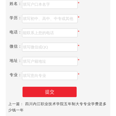
姓名：
*
学历：
*
电话：
*
微信：
*
四川财经职业学院五年制大专助学政策
地址：
*
四川财经职业学院建立较为完善的资助体系，实施了以国
家奖助学金、国家助学贷款、服义务兵役学费补偿贷款代
专业：
*
偿、就业资助金、勤工助学、校内奖学金、特殊困难补助等
多种方式并举的资助政策，同时开通家庭经济困难新生入
学“绿色通道”，保障每位学生顺利入学。
提交
四川财经职业学院创建于1963年，前身为四川财政学
校，隶属四川财政厅，是一所公办全日制普通高等职业院
上一篇：
四川内江职业技术学院五年制大专专业学费是多
校。学院地处享有“天府之国”美誉的四川成都龙泉驿区，占
少钱一年
地382亩，已建成校舍12万平方米(在建30808平方米)，有纸