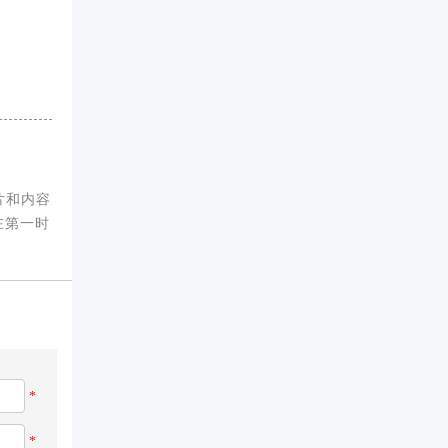
片和内容
在第一时
*
*