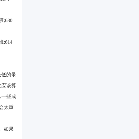
630
614
最低的录
数应该算
以一些成
会太重
。如果