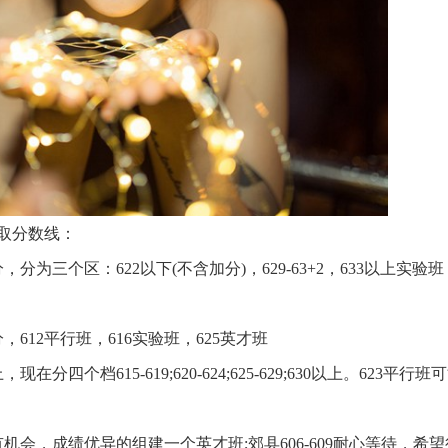
录取分数线：
三个区：622以下(不含加分)，629-63+2，633以上实验班，
612平行班，616实验班，625英才班
个档615-619;620-624;625-629;630以上。623平行班
5有机会，成绩优异的组建一个英才班;郊县606-609耐心等待，希