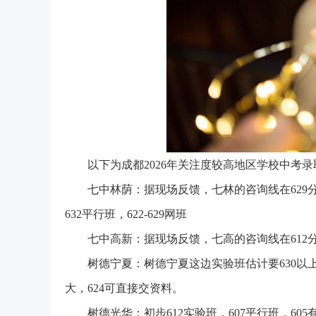
以下为成都2026年关注度较高地区学校中考
七中林荫：据现场反馈，七林的咨询线在629分，分为
632平行班，622-629网班
七中高新：据现场反馈，七高的咨询线在612分，
树德宁夏：树德宁夏这边实验班估计要630以上，现在分四
大，624可直接交资料。
树德光华：初步612实验班，607平行班，60