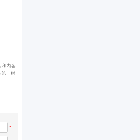
片和内容
在第一时
*