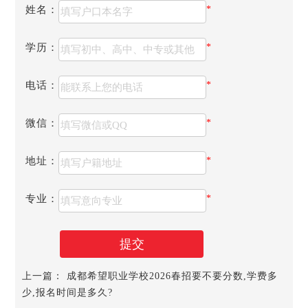
单的介绍一下四川理工技师学院这所学校吧。首先，他有很
姓名：
*
好的地理位置，位于四川省的省会成都，学院内环境良好，
学院周边交通方便，并且四川理工技师学院是一所重点的公
学历：
*
办学校，我相信这一点是大多数的同学和家长所要考虑的
吧。
电话：
*
微信：
*
地址：
*
专业：
*
提交
四川理工技师学院2026报考有哪些要求呢，报读初中起
上一篇：
成都希望职业学校2026春招要不要分数,学费多
点的五年制高职考生的中考分数要达到2026年四川省教育考
少,报名时间是多久?