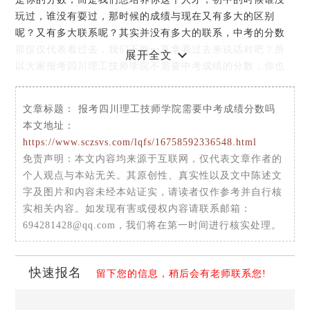
玩过，谁没有耍过，那时候的成绩与现在又有多大的区别
呢？又有多大联系呢？其实并没有多大的联系，中考的分数
那仅仅代表着过去，我们不能一直拿着过去来说话对吧？所
展开全文
以大家报考四川理工技师学院不需要中考成绩的分数，你也
不需要担心中考成绩的分数太低，而不能报名四川理工技师
学院。
文章标题：
报考四川理工技师学院需要中考成绩分数吗
本文地址：
https://www.sczsvs.com/lqfs/16758592336548.html
免责声明
：本文内容均来源于互联网，仅代表文章作者的
个人观点与本站无关。其原创性、真实性以及文中陈述文
字及图片和内容未经本站证实，请读者仅作参考并自行核
实相关内容。如发现有害或侵权内容请联系邮箱：
694281428@qq.com，我们将在第一时间进行核实处理。
快速报名
留下您的信息，稍后会有老师联系您!
说到这里，不知道你还有什么想问的，那小编就为大家简