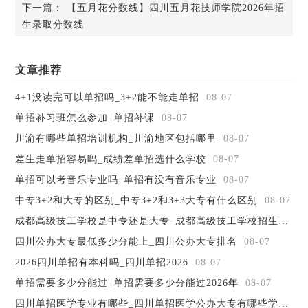
试院划定当地五年制高职录取控制分数线的95%(如成都考生
下一篇：
【五月花分数线】四川五月花技师学院2026年招
的中考成绩需要达到330分);并且学生无违纪违法行为和不良
生录取分数线
嗜好，无染发、无烫发、无长发等不符合学生身份的行为习
惯，品德端正，身体健康，无智障。
http://www.cdjdec.com/k-nd-145.html以上就是报考四川
文章推荐
理工技师学院需要中考成绩分数吗的介绍，如果你还有什么
4+1没读完可以单招吗_3+2能不能走单招
08-07
不懂的地方，可以直接联系学校的招办老师询问，小编相信
老师一定会给你一个详细的解答，如果你初中毕业，就没有
单招补习班怎么参加_单招补课
08-07
想接着读高中的想法，而是想去读中职类学校的话，并且，
川渝有哪些单招培训机构_川渝地区包括哪里
08-07
对四川理工技师学院感兴趣的话，大家就可以直接联系学校
差生走单招容易吗_成绩差单招选什么学校
08-07
的招办老师，希望小编为大家分享的能够对大家有所帮助。
单招可以考音乐专业吗_单招有没有音乐专业
08-07
中专3+2和大专的区别_中专3+2和3+3大专有什么区别
08-07
成都高级技工学校是中专还是大专_成都高级技工学校招生简章
四川公办大专最低多少分能上_四川公办大专排名
08-07
2026四川单招有本科吗_四川单招2026
08-07
单招需要多少分能过_单招需要多少分能过2026年
08-07
四川单招医学专业有哪些_四川单招医学公办大专有哪些学校
08