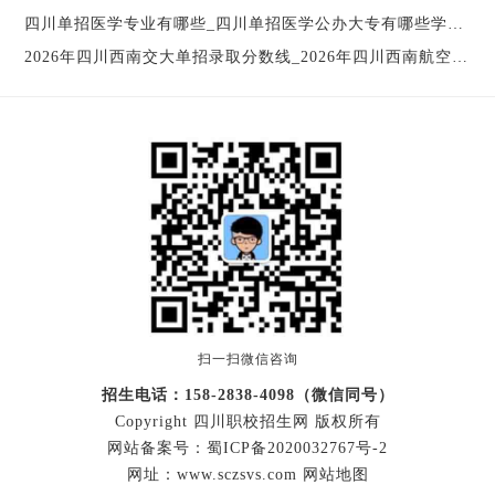
27
机电一体化技术
300
四川单招医学专业有哪些_四川单招医学公办大专有哪些学校
08
28
汽车制造与装配技术
300
29
新能源汽车技术
300
2026年四川西南交大单招录取分数线_2026年四川西南航空职业学院寒假放假
30
汽车运用与维修技术
300
31
物联网应用技术
300
3+2
软件技术
300
33
信息安全与管理
300
34
移动通信技术
300
35
汽车营销与服务
300
36
建筑室内设计
300
37
工业设计
300
38
皮具制作与工艺
300
39
广告设计与制作
300
扫一扫微信咨询
40
艺术设计
300
41
视觉传播设计与制作
300
招生电话：158-2838-4098（微信同号）
42
服装与服饰设计
300
Copyright 四川职校招生网 版权所有
43
环境艺术设计
300
网站备案号：
蜀ICP备2020032767号-2
综合测试成绩（普高考生为综合素质面试，中职考生为职
网址：www.sczsvs.com
网站地图