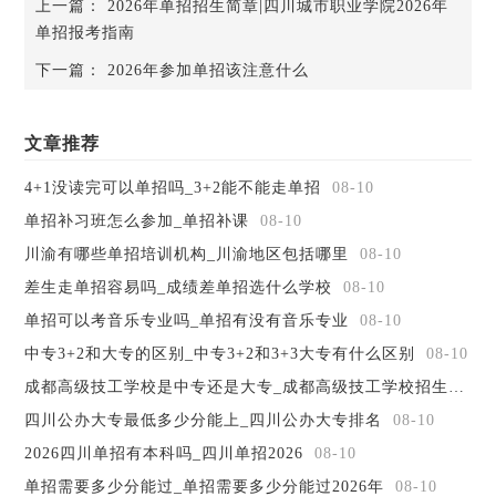
上一篇：
2026年单招招生简章|四川城市职业学院2026年
10
城市轨道交通运营管理
300
单招报考指南
11
市场营销
300
下一篇：
2026年参加单招该注意什么
12
旅游管理
300
13
酒店管理
300
14
学前教育
300
文章推荐
15
汉语
300
4+1没读完可以单招吗_3+2能不能走单招
08-10
16
人力资源管理
300
17
应用英语
300
单招补习班怎么参加_单招补课
08-10
18
老年服务与管理
300
川渝有哪些单招培训机构_川渝地区包括哪里
08-10
19
工程测量技术
300
差生走单招容易吗_成绩差单招选什么学校
08-10
20
建筑装饰工程技术
300
单招可以考音乐专业吗_单招有没有音乐专业
08-10
21
建筑工程技术
300
中专3+2和大专的区别_中专3+2和3+3大专有什么区别
08-10
22
建筑设备工程技术
300
23
建筑智能化工程技术
300
成都高级技工学校是中专还是大专_成都高级技工学校招生简章
24
工程造价
300
四川公办大专最低多少分能上_四川公办大专排名
08-10
25
物业管理
300
2026四川单招有本科吗_四川单招2026
08-10
26
道路桥梁工程技术
300
单招需要多少分能过_单招需要多少分能过2026年
08-10