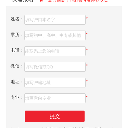
姓名：
*
1、考生输入本人身份证号码及考生号查询自己的成绩，
学历：
*
考生成绩不另行公布。
2、文化考试成绩满分为300分，各类别、专业不同，考
试科目和分值占比不同。具体为：
电话：
*
序
专业名称
文化考试
号
总分
微信：
*
1
税务
300
2
金融管理
300
地址：
*
3
证券与期货
300
4
会计
300
专业：
*
5
经济信息管理
300
6
连锁经营管理
300
7
网络营销
300
提交
8
电子商务
300
9
物流管理
300